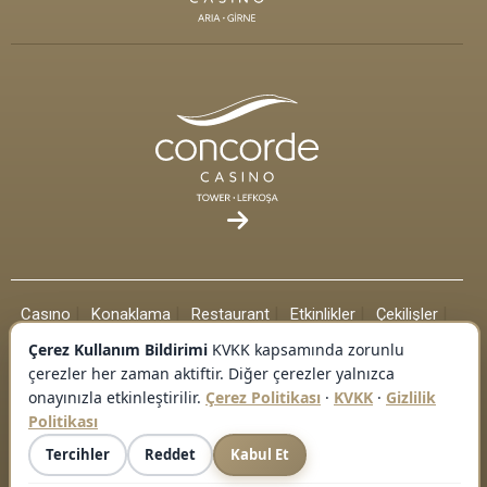
casino
konaklama
restaurant
etki̇nli̇kler
çeki̇li̇şler
spa
galeri̇
i̇leti̇şi̇m
kari̇yer
Çerez Kullanım Bildirimi
KVKK kapsamında zorunlu
çerezler her zaman aktiftir. Diğer çerezler yalnızca
onayınızla etkinleştirilir.
Çerez Politikası
·
KVKK
·
Gizlilik
Politikası
Tercihler
Reddet
Kabul Et